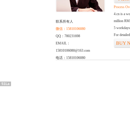
Process Ov
4.cn is a w
million RMB
联系所有人
5 workdays
微信：15810106080
For detaile
QQ：780231698
BUY 
EMAIL：
15810106080@163.com
电话：15810106080
51La