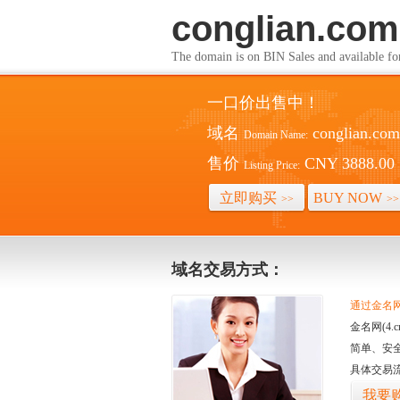
conglian.com
The domain is on BIN Sales and av
一口价出售中！
域名
conglian.com
Domain Name:
售价
CNY 3888.00
Listing Price:
立即购买
BUY NOW
>>
>>
域名交易方式：
通过金名网(
金名网(4
简单、安
具体交易
我要