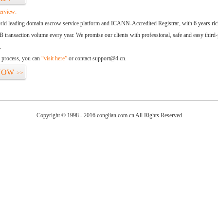
erview:
orld leading domain escrow service platform and ICANN-Accredited Registrar, with 6 years ri
 transaction volume every year. We promise our clients with professional, safe and easy third-
.
d process, you can
“visit here”
or contact support@4.cn.
NOW
>>
Copyright © 1998 - 2016 conglian.com.cn All Rights Reserved